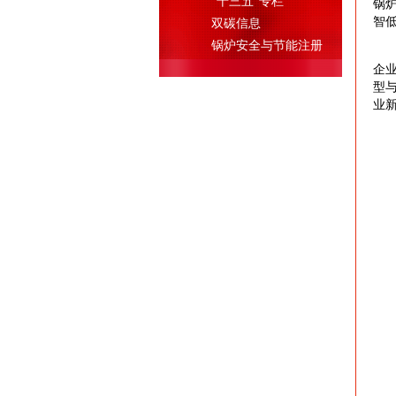
"十三五"专栏
锅
智
双碳信息
锅炉安全与节能注册
企
型
业