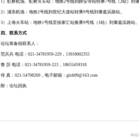
1）虹桥机场、虹桥火车站：地铁2号线到静安寺站转乘7号线（2站）到
2）浦东机场：地铁2号线到世纪大道站转乘9号线到肇嘉浜路站。
3）上海火车站：地铁1号线至徐家汇站换乘9号线（1站）到肇嘉浜路站
四、联系方式
论坛筹备组联系人：
范兵兵 电话：021-34781959-229，13918002355
詹 莎 电话：021-34781959-223，18655459318
传 真：021-54708269，电子邮箱：
glxh09@163.com
附：
论坛回执
本站